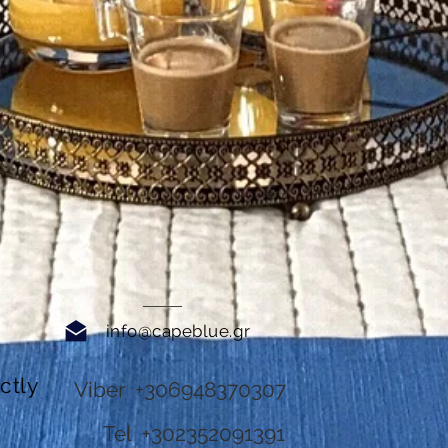
info@capeblue.gr
ctly
Viber +306948370307
Tel +302352091391