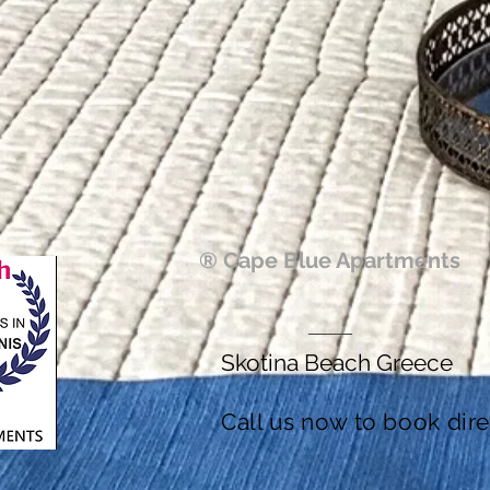
® Cape Blue Apartments
Skotina Beach Greece
Call us now to book dire