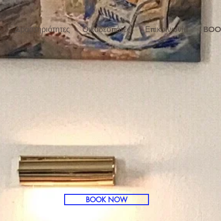
ς
Δραστηριότητες
Οικοδεσπότες
Επικοινωνία
BOO
BOOK NOW