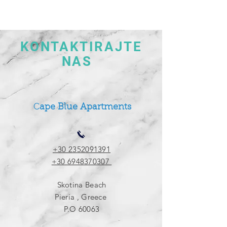
KONTAKTIRAJTE
NAS
C
ape Blue Apartments
+30 2352091391
+30 6948370307
Skotina Beach
Pieria , Greece
P.O 60063